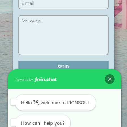
SEND
Powered by
Hello
👋, welcome to IRONSOUL
TRAIN. RECOVER.
TRANSFORM.
How can I help you?