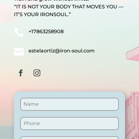
“IT IS NOT YOUR BODY THAT MOVES YOU —
IT’S YOUR IRONSOUL.”

+17863258908

estelaortiz@iron-soul.com