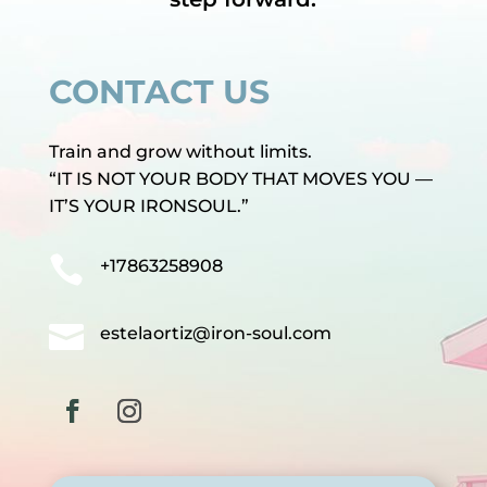
CONTACT US
Train and grow without limits.
“IT IS NOT YOUR BODY THAT MOVES YOU —
IT’S YOUR IRONSOUL.”

+17863258908

estelaortiz@iron-soul.com