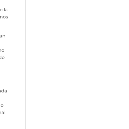
o la
anos
ean
no
do
nada
no
nal