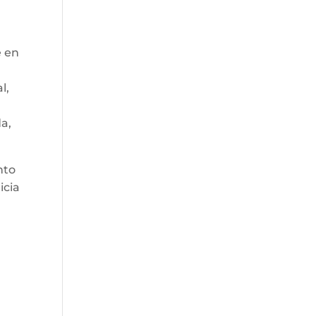
e en
l,
da,
nto
icia