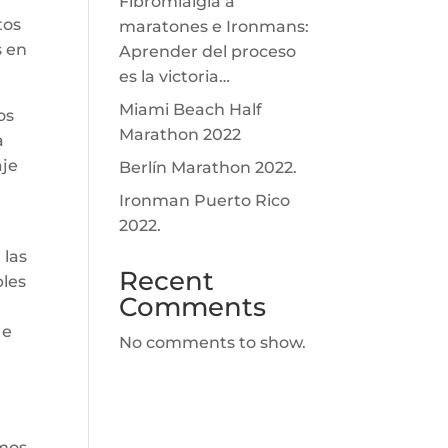
Fibromialgia a
tos
maratones e Ironmans:
s en
Aprender del proceso
es la victoria…
Miami Beach Half
os
Marathon 2022
a
aje
Berlín Marathon 2022.
Ironman Puerto Rico
2022.
 las
Recent
bles
Comments
 e
No comments to show.
amos