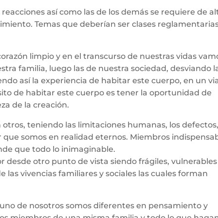
reacciones así como las de los demás se requiere de al
dimiento. Temas que deberían ser clases reglamentaria
orazón limpio y en el transcurso de nuestras vidas vam
tra familia, luego las de nuestra sociedad, desviando l
iendo así la experiencia de habitar este cuerpo, en un vi
ito de habitar este cuerpo es tener la oportunidad de
leza de la creación.
tros, teniendo las limitaciones humanas, los defectos,
dar que somos en realidad eternos. Miembros indispensa
nde que todo lo inimaginable.
r desde otro punto de vista siendo frágiles, vulnerables
 las vivencias familiares y sociales las cuales forman
uno de nosotros somos diferentes en pensamiento y
los miembros de una misma familia y todo lo que hag