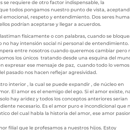
 se requiere de otro factor indispensable, la
 que todos pongamos nuestro punto de vista, aceptand
rol emocional, respeto y entendimiento. Dos seres hum
llos podrían aceptarse y llegar a acuerdos.
os lastiman físicamente o con palabras, cuando se bloqu
 no hay intensión social ni personal de entendimiento.
d impera entre nosotros cuando queremos cambiar pero 
 somos los únicos tratando desde una esquina del mun
en expresar ese mensaje de paz, cuando todo lo vemos
del pasado nos hacen reflejar agresividad.
o interior , la cual se puede expandir , de núcleo en
mor. El amor es el enemigo del ego. Si el amor existe, 
solo hay aridez y todos los conceptos anteriores serian
diente necesario. Es el amor puro e incondicional que 
co del cual habla la historia del amor, ese amor pasio
 filial que le profesamos a nuestros hijos. Estoy