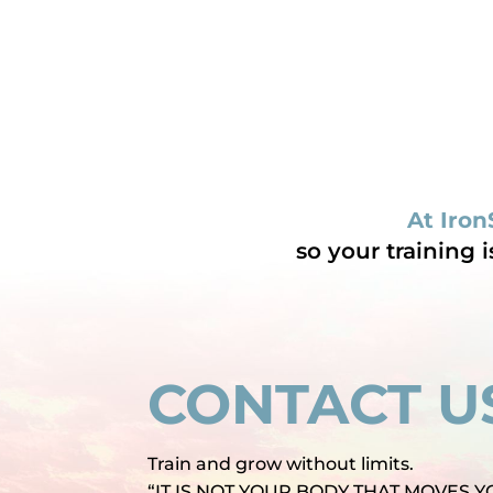
At Iron
so your training 
CONTACT U
Train and grow without limits.
“IT IS NOT YOUR BODY THAT MOVES Y