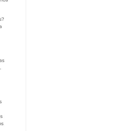
s?
a
as
.
s
os
os