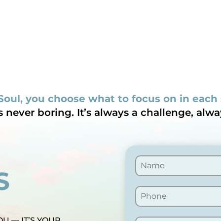
Soul, you choose what to focus on in each
is never boring. It’s always a challenge, alwa
S
OU — IT’S YOUR