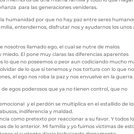
señanza para las generaciones venideras.
de la humanidad por que no hay paz entre seres humano
ilia, entendernos, disfrutar nos y ayudarnos los unos 
e nosotros llamado ego, el cual se nutre de malos
y miedo. El pone muy claras las diferencias aparentes
s lo que no poseemos o peor aun codiciando mucho m
olvidar de lo que si tenemos y nos tortura con lo que no
es, el ego nos roba la paz y nos envuelve en la guerra.
 de egos poderosos que ya no tienen control, que no
 emocional y el perdón se multiplica en el estallido de lo
busos, indiferencia y maldad.
cia como pretexto por reaccionar a su favor. Y todos l
s de lo anterior. Mi familia y yo fuimos victimas de est
tener el sustento diario trabajando dignamente,