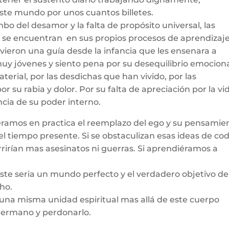
ste mundo por unos cuantos billetes.
bo del desamor y la falta de propósito universal, las
se encuentran en sus propios procesos de aprendizaj
ieron una guía desde la infancia que les ensenara a
muy jóvenes y siento pena por su desequilibrio emociona
terial, por las desdichas que han vivido, por las
 su rabia y dolor. Por su falta de apreciación por la vi
cia de su poder interno.
iéramos en practica el reemplazo del ego y su pensamie
el tiempo presente. Si se obstaculizan esas ideas de cod
rrirían mas asesinatos ni guerras. Si aprendiéramos a
este seria un mundo perfecto y el verdadero objetivo de
cho.
una misma unidad espiritual mas allá de este cuerpo
 hermano y perdonarlo.