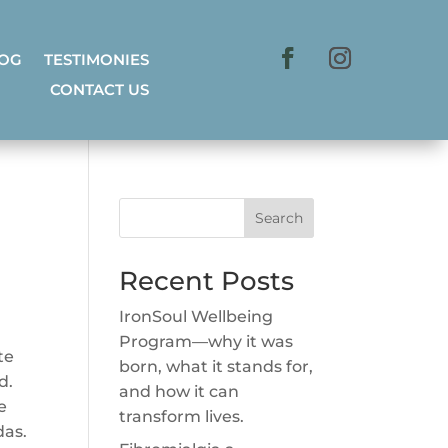
LOG
TESTIMONIES
CONTACT US
Search
Recent Posts
IronSoul Wellbeing
Program—why it was
te
born, what it stands for,
d.
and how it can
e
transform lives.
das.