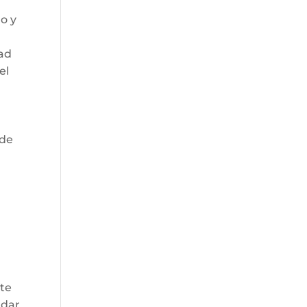
go y
dad
el
 de
nte
adar