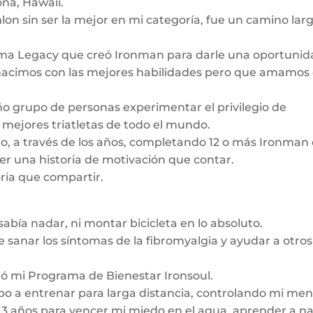
na, Hawaii.
lon sin ser la mejor en mi categoría, fue un camino lar
rama Legacy que creó Ironman para darle una oportuni
 nacimos con las mejores habilidades pero que amamos 
o grupo de personas experimentar el privilegio de
os mejores triatletas de todo el mundo.
o, a través de los años, completando 12 o más Ironman
er una historia de motivación que contar.
ria que compartir.
sabía nadar, ni montar bicicleta en lo absoluto.
 sanar los síntomas de la fibromyalgia y ayudar a otros
ó mi Programa de Bienestar Ironsoul.
o a entrenar para larga distancia, controlando mi me
ó 3 años para vencer mi miedo en el agua, aprender a n