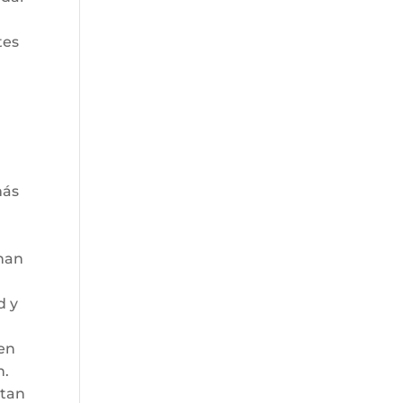
tes
más
 han
d y
 en
n.
 tan