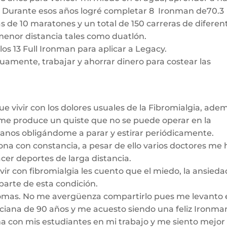
co. Durante esos años logré completar 8 Ironman de70.3
más de 10 maratones y un total de 150 carreras de diferen
 menor distancia tales como duatlón.
s 13 Full Ironman para aplicar a Legacy.
uamente, trabajar y ahorrar dinero para costear las
e vivir con los dolores usuales de la Fibromialgia, ade
e me produce un quiste que no se puede operar en la
anos obligándome a parar y estirar periódicamente.
iona con constancia, a pesar de ello varios doctores me
cer deportes de larga distancia.
ir con fibromialgia les cuento que el miedo, la ansieda
 parte de esta condición.
ntomas. No me avergüenza compartirlo pues me levanto
ana de 90 años y me acuesto siendo una feliz Ironma
ma con mis estudiantes en mi trabajo y me siento mejor