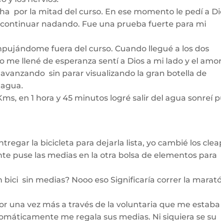
ha por la mitad del curso. En ese momento le pedí a Di
a continuar nadando. Fue una prueba fuerte para mi
mpujándome fuera del curso. Cuando llegué a los dos
 me llené de esperanza sentí a Dios a mi lado y el amo
avanzando sin parar visualizando la gran botella de
 agua.
 Kms, en 1 hora y 45 minutos logré salir del agua sonreí 
tregar la bicicleta para dejarla lista, yo cambié los clea
nte puse las medias en la otra bolsa de elementos para
en bici sin medias? Nooo eso Significaría correr la marat
 una vez más a través de la voluntaria que me estaba
utomáticamente me regala sus medias. Ni siquiera se su