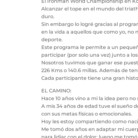
El Ironman World Championship en Ko
Alcanzar el tope en el mundo del triath
duro.
Sin embargo lo logré gracias al prog
en la vida a aquellos que como yo, no
deporte.
Este programa le permite a un pequeñ
participar (por solo una vez) junto a l
Nosotros tuvimos que ganar ese puest
226 Kms o 140.6 millas. Además de ten
Cada participante tiene una gran histo
EL CAMINO:
Hace 10 años vino a mi la idea pero no 
A mis 34 años de edad tuve el sueño de
con sus metas físicas o emocionales.
Hoy les estoy compartiendo como naci
Me tomó dos años en adaptar mi cuerp
para lidiar con el dolor; luego me tom