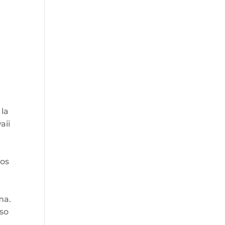
 la
aii
los
ma.
eso