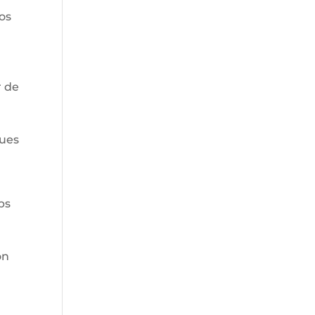
os
r de
pues
ps
ón