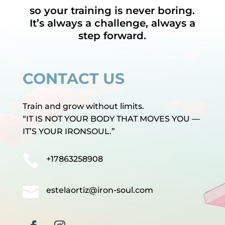
so your training is never boring.
It’s always a challenge, always a
step forward.
CONTACT US
Train and grow without limits.
“IT IS NOT YOUR BODY THAT MOVES YOU —
IT’S YOUR IRONSOUL.”

+17863258908

estelaortiz@iron-soul.com