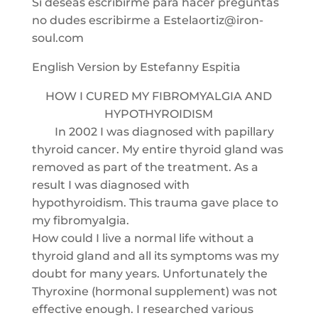
Si deseas escribirme para hacer preguntas
no dudes escribirme a Estelaortiz@iron-
soul.com
English Version by Estefanny Espitia
HOW I CURED MY FIBROMYALGIA AND
HYPOTHYROIDISM
In 2002 I was diagnosed with papillary
thyroid cancer. My entire thyroid gland was
removed as part of the treatment. As a
result I was diagnosed with
hypothyroidism. This trauma gave place to
my fibromyalgia.
How could I live a normal life without a
thyroid gland and all its symptoms was my
doubt for many years. Unfortunately the
Thyroxine (hormonal supplement) was not
effective enough. I researched various