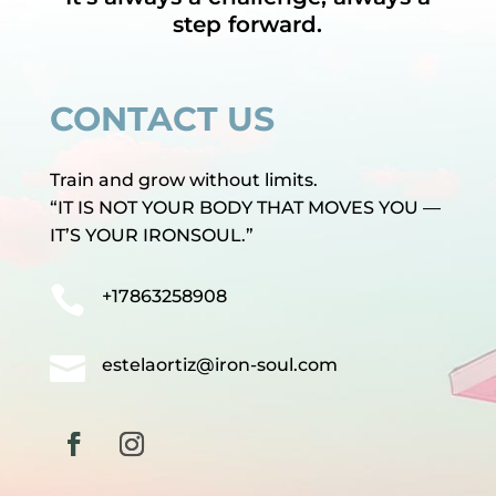
step forward.
CONTACT US
Train and grow without limits.
“IT IS NOT YOUR BODY THAT MOVES YOU —
IT’S YOUR IRONSOUL.”

+17863258908

estelaortiz@iron-soul.com